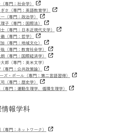
一（専門：社会学）
なぎさ（専門：英語教育学）
太一（専門：政治学）
恵理子（専門：国際法）
剛士（専門：日本近現代文学）
 徹（専門：哲学）
梨加（専門：地域文化）
晋哉（専門：教育社会学）
光朗（専門：国際経済学）
幸大郎（専門：英米文学）
習（専門：公共政策論）
ーズ・ポール（専門：第二言語習得）
龍司（専門：歴史学）
要（専門：運動生理学、循環生理学）
際情報学科
則（専門：ネットワーク）