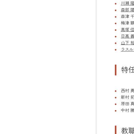
川瀬 
森部 
森津 
梅津 
髙塚 
日髙 
山下 
ラスル
特
西村 
新村 
原田 
中村 
教