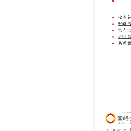
松本 
野﨑 
宮内 
寺町 
島㟢 
〒880-852