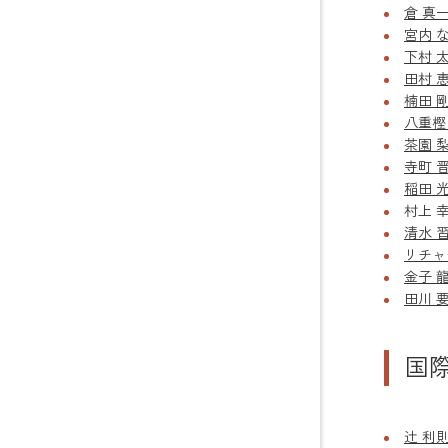
倉 真
宮内 
下村 
田村 
楠田 
八重樫
茶園 
寺町 
稲田 
村上 
清水 
リチャ
金子 
田川 
国
辻 利