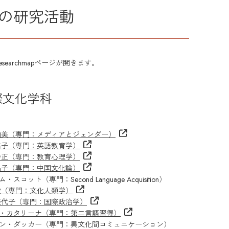
の研究活動
esearchmapページが開きます。
際文化学科
由美（専門：メディアとジェンダー）
祐子（専門：英語教育学）
秀正（専門：教育心理学）
昌子（専門：中国文化論）
・スコット（専門：Second Language Acquisition）
愛（専門：文化人類学）
美代子（専門：国際政治学）
・カタリーナ（専門：第二言語習得）
ン・ダッカー（専門：異文化間コミュニケーション）