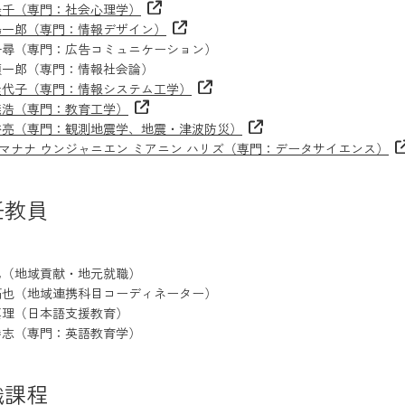
隆千（専門：社会心理学）
陽一郎（専門：情報デザイン）
千尋（専門：広告コミュニケーション）
顕一郎（専門：情報社会論）
佳代子（専門：情報システム工学）
義浩（専門：教育工学）
裕亮（専門：観測地震学、地震・津波防災）
マナナ ウンジャニエン ミアニン ハリズ（専門：データサイエンス）
任教員
勇（地域貢献・地元就職）
拓也（地域連携科目コーディネーター）
真理（日本語支援教育）
勝志（専門：英語教育学）
職課程