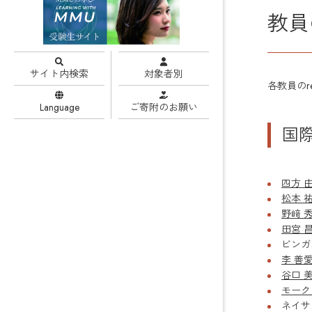
教員
サイト内検索
対象者別
各教員のr
Language
ご寄附の
お願い
国
四方 
松本 
野﨑 
田宮 
ビンガム
李 善
谷口 
モーク
ネイサ