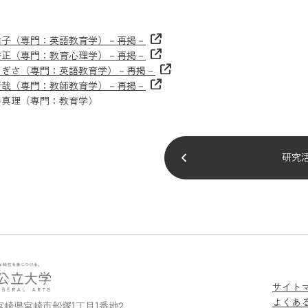
祐子（専門：英語教育学）－再掲－
秀正（専門：教育心理学）－再掲－
なぎさ（専門：英語教育学）－再掲－
晋哉（専門：教師教育学）－再掲－
善真理（専門：教育学）
研究
サイト
よくあ
0 宮崎県宮崎市船塚1丁目1番地2