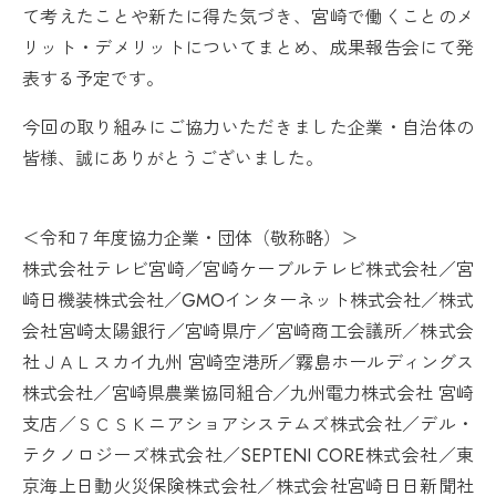
て考えたことや新たに得た気づき、宮崎で働くことのメ
リット・デメリットについてまとめ、成果報告会にて発
表する予定です。
今回の取り組みにご協力いただきました企業・自治体の
皆様、誠にありがとうございました。
＜令和７年度協力企業・団体（敬称略）＞
株式会社テレビ宮崎／宮崎ケーブルテレビ株式会社／宮
崎日機装株式会社／
GMO
インターネット株式会社／
株式
会社宮崎太陽銀行／
宮崎県庁／宮崎商工会議所／株式会
社ＪＡＬスカイ九州 宮崎空港所／霧島ホールディングス
株式会社／宮崎県農業協同組合／九州電力株式会社 宮崎
支店／ＳＣＳＫニアショアシステムズ株式会社／デル・
テクノロジーズ株式会社／
SEPTENI CORE
株式会社／東
京海上日動火災保険株式会社／株式会社宮崎日日新聞社